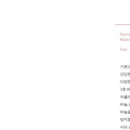
기본으
간단한
다양한
3호 
아플리
바늘 
바늘을
방지합
샤프 