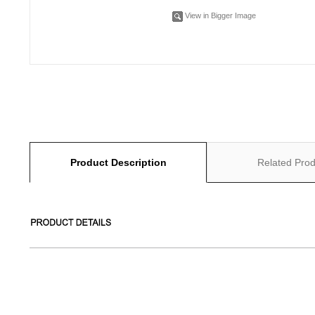
View in Bigger Image
Product Description
Related Prod