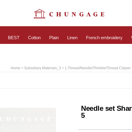
BEST
Cotton
Plain
Linen
French embroidery
>
>
Home
Subsidiary Materials_3
1.thread/needle/thimble/thread Clipper
Needle set Sha
5