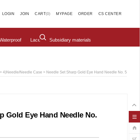
(
0
)
LOGIN
JOIN
CART
MYPAGE
ORDER
CS CENTER
Waterproof
Lace
Subsidiary materials
>
> Needle Set Sharp Gold Eye Hand Needle No. 5
4)Needle/needle Case
rp Gold Eye Hand Needle No.