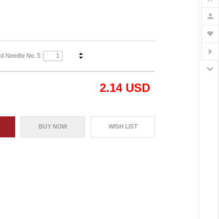
d Needle No. 5 :
2.14
USD
BUY NOW
WISH LIST