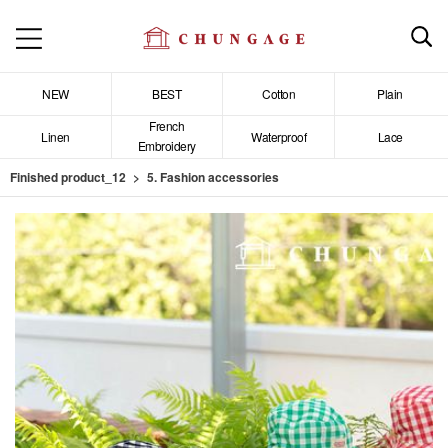
NEW
BEST
Cotton
Plain
French
Linen
Waterproof
Lace
Embroidery
Finished product_12
5. Fashion accessories