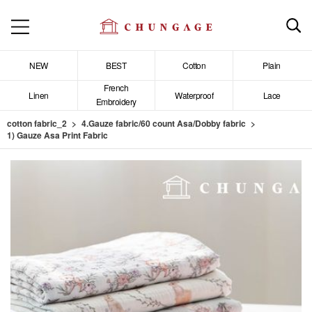
NEW
BEST
Cotton
Plain
French
Linen
Waterproof
Lace
Embroidery
cotton fabric_2
4.Gauze fabric/60 count Asa/Dobby fabric
1) Gauze Asa Print Fabric