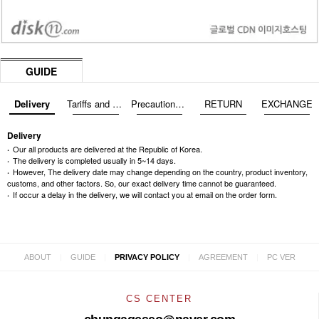
GUIDE
Delivery
Tariffs and Taxes
Precautions before exchange/return
RETURN
EXCHANGE
Delivery
Our all products are delivered at the Republic of Korea.
The delivery is completed usually in 5~14 days.
However, The delivery date may change depending on the country, product inventory,
customs, and other factors. So, our exact delivery time cannot be guaranteed.
If occur a delay in the delivery, we will contact you at email on the order form.
|
|
|
|
ABOUT
GUIDE
PRIVACY POLICY
AGREEMENT
PC VER
CS CENTER