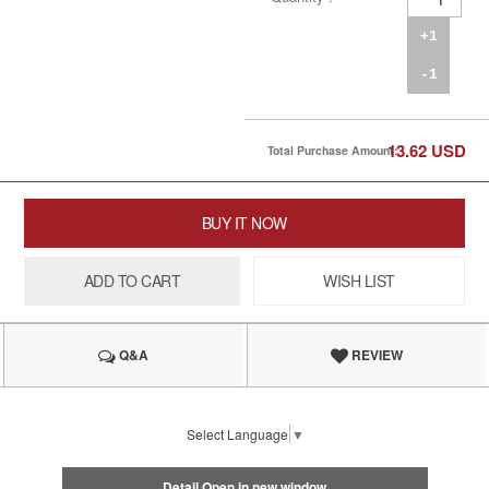
+1
-1
13.62
USD
Total Purchase Amount:
BUY IT NOW
ADD TO CART
WISH LIST
Q&A
REVIEW
Select Language
▼
Detail Open in new window