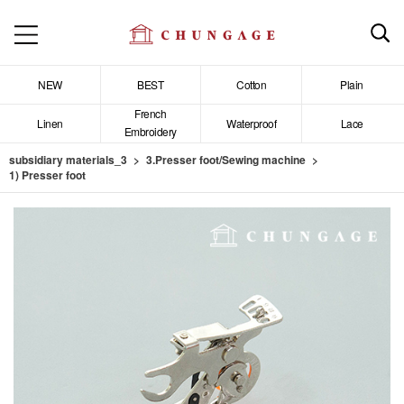
NEW
BEST
Cotton
Plain
French
Linen
Waterproof
Lace
Embroidery
subsidiary materials_3
3.Presser foot/Sewing machine
1) Presser foot