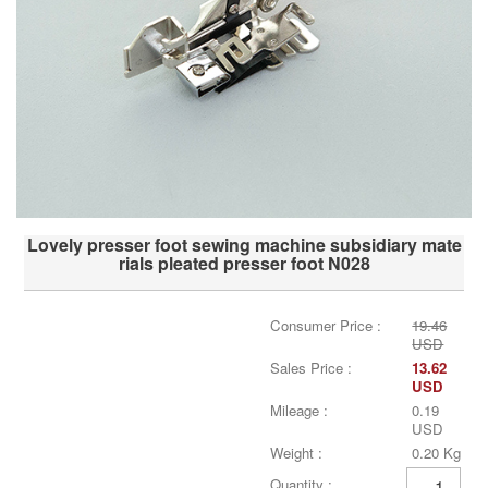
Lovely presser foot sewing machine subsidiary mate
rials pleated presser foot N028
Consumer Price :
19.46
USD
Sales Price :
13.62
USD
Mileage :
0.19
USD
Weight :
0.20 Kg
Quantity :