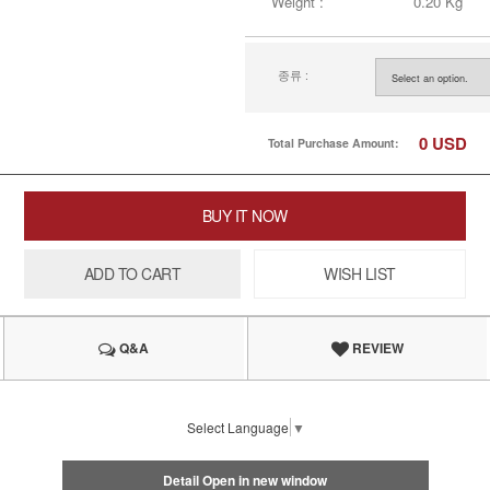
Weight :
0.20 Kg
종류 :
0
USD
Total Purchase Amount:
BUY IT NOW
ADD TO CART
WISH LIST
Q&A
REVIEW
Select Language
▼
Detail Open in new window