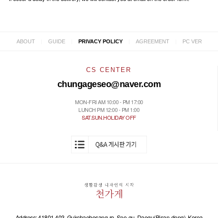
|
|
|
|
ABOUT
GUIDE
PRIVACY POLICY
AGREEMENT
PC VER
CS CENTER
chungageseo@naver.com
MON-FRI AM 10:00 - PM 17:00
LUNCH PM 12:00 - PM 1:00
SAT.SUN.HOLIDAY OFF
Address: 41801 403, Gukchaebosang-ro, Seo-gu, Daegu(Bisan-dong), Korea