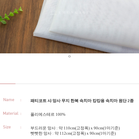
ㅇ
패티코트 샤 망사 무지 한복 속치마 캉캉용 속치마 원단 2종
폴리에스테르 100%
부드러운 망사 : 약 110cm(고정폭) x 90cm(1마기준)
빳빳한 망사 : 약 112cm(고정폭) x 90cm(1마기준)