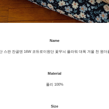
Name
 스판 잔골덴 16W 코듀로이원단 꽃무늬 플라워 대폭 겨울 천 원더
Material
폴리 100%
Size