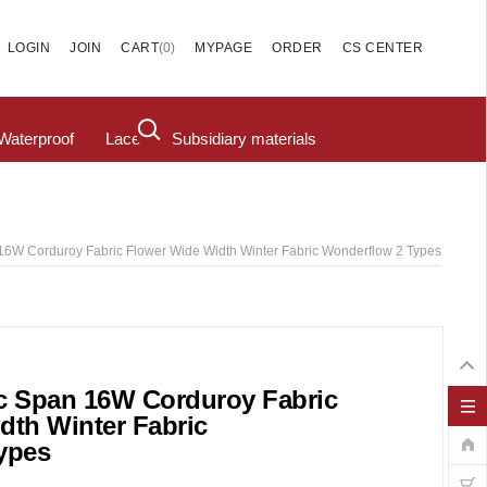
(
0
)
LOGIN
JOIN
CART
MYPAGE
ORDER
CS CENTER
Waterproof
Lace
Subsidiary materials
16W Corduroy Fabric Flower Wide Width Winter Fabric Wonderflow 2 Types
c Span 16W Corduroy Fabric
dth Winter Fabric
ypes