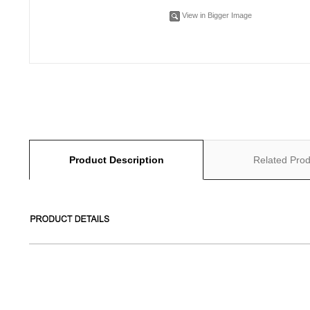
View in Bigger Image
Product Description
Related Prod