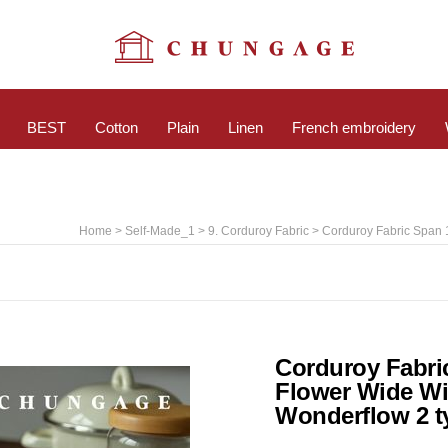
BEST
Cotton
Plain
Linen
French embroidery
>
>
> Corduroy Fabric Span 
Home
Self-Made_1
9. Corduroy Fabric
Corduroy Fabri
Flower Wide Wi
Wonderflow 2 t