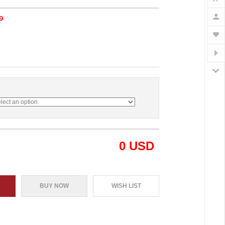
SD
0
USD
BUY NOW
WISH LIST