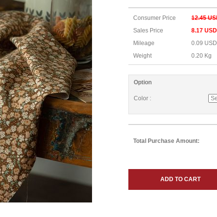
Consumer Price
12.45 U
Sales Price
8.17 USD
Mileage
0.09 USD
Weight
0.20 Kg
Option
Color :
Total Purchase Amount:
ADD TO CART